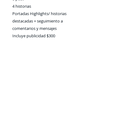
4 historias
Portadas Highlights/ historias
destacadas + seguimiento a
comentarios y mensajes
Incluye publicidad $300
Aviso de privacidad
Contáctanos
55 8566 5116
© Diseñada por Emprende Lovers