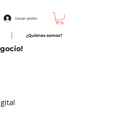
Iniciar sesión
¿Quiénes somos?
egocio!
gital